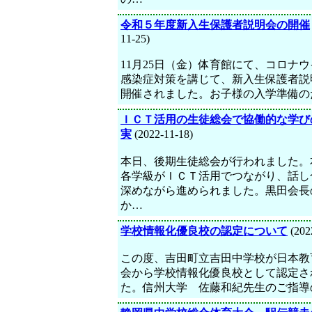
令和５年度新入生保護者説明会の開催
11-25)
11月25日（金）体育館にて、コロナ
感染症対策を講じて、新入生保護者説
開催されました。お子様の入学準備の
ＩＣＴ活用の生徒総会で協働的な学び
実
(2022-11-18)
本日、後期生徒総会が行われました。
各学級がＩＣＴ活用でつながり、話し
深めながら進められました。黒田会長
か…
学校情報化優良校の認定について
(202
この度、吉田町立吉田中学校が日本教
会から学校情報化優良校として認定さ
た。信州大学 佐藤和紀先生のご指導