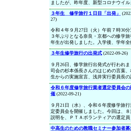
ましたが、昨年度、新型コロナウイル
３年生 修学旅行１日目「出発」
(202
27)
令和４年９月27日（火）午前７時30
３年ぶりとなる奈良・京都への修学旅
年生が出発しました。入学後、学年全
３年生修学旅行の出発式
(2022-09-26)
９月26日、修学旅行出発式が行われま
司会の杉本係長さんのはじめの言葉、
生からの実施宣言、浅井実行委員長の
令和６年度修学旅行業者選定委員会の
催
(2022-09-21)
９月21日（水）、令和６年度修学旅行
定委員会を開催しました。今回は、８
説明を、ＰＴＡボランティアの選定員
中高生のための教職セミナー参加者募