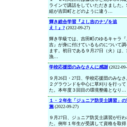
ラインで講話をしていただきました。
組が吉田町とどのように違う…
輝き総合学習『よし吉のナゾを追
え！』?
(2022-09-27)
輝き学級では、吉田町のゆるキャラ『
吉』が身に付けているものについて調
ます。初日である９月27日（火）は、
漁…
学校応援団のみなさんに感謝
(2022-09-
９月26日・27日、学校応援団のみな
２グラウンドを中心に草刈りを行って
た。本年度３回目の環境整備となり…
１・２年生「ジュニア防災士講習」の
施
(2022-09-27)
９月27日、ジュニア防災士講習が行わ
た。例年１年生が受講して資格を取得