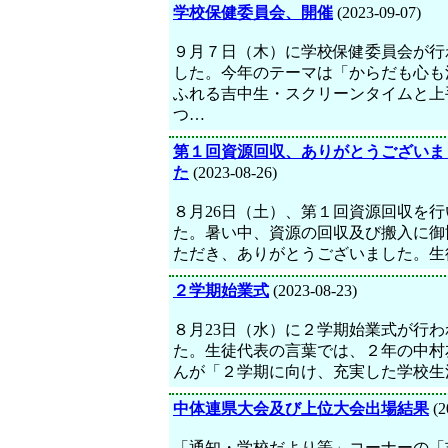
学校保健委員会、開催
(2023-09-07)
９月７日（木）に学校保健委員会が行
した。今年のテーマは「からだも心も
ふれる吉中生・スクリーンタイムと上
つ…
第１回資源回収、ありがとうございま
た
(2023-08-26)
８月26日（土）、第１回資源回収を行
た。暑い中、資源の回収及び搬入に御
ただき、ありがとうございました。生
２学期始業式
(2023-08-23)
８月23日（水）に２学期始業式が行わ
た。生徒代表の言葉では、２年の中村
んが「２学期に向け、充実した学校生
中体連県大会及び上位大会出場結果
(2
「通知・学校だより等」コーナーの「