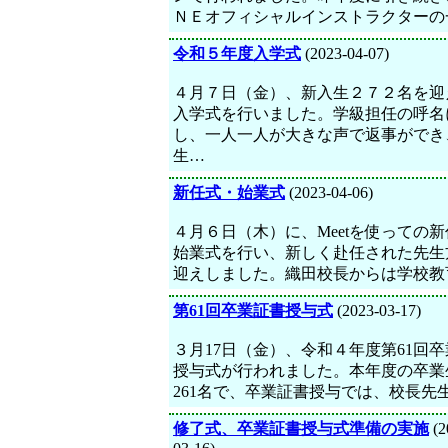
ＮＥオフィシャルインストラクターの
令和５年度入学式
(2023-04-07)
４月７日（金）、新入生２７２名を迎
入学式を行いました。学級担任の呼名
し、一人一人が大きな声で返事ができ
生…
新任式・始業式
(2023-04-06)
４月６日（木）に、Meetを使っての
始業式を行い、新しく赴任された先生
迎えしました。織田校長からは学校教
第61回卒業証書授与式
(2023-03-17)
３月17日（金）、令和４年度第61回
授与式が行われました。本年度の卒業
261名で、卒業証書授与では、校長先
修了式、卒業証書授与式準備の実施
(2