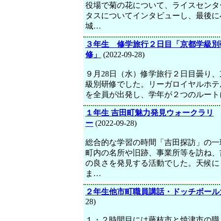
役場で菊の花について、ライスセンタ
タスについてインタビューし、最後に
城…
３年生 修学旅行２日目「京都学級別
修」
(2022-09-28)
９月28日（水）修学旅行２日目曇り、
級別研修でした。リーガロイヤルホテ
を全員が出発し、学年が２つのルート
１年生 吉田町魅力発見ウォークラリ
ー
(2022-09-28)
総合的な学習の時間「吉田探訪」の一
町内の名所や旧跡、事業所等を訪ね、
の良さを発見する活動でした。天候に
ま…
２年生他市町職員講話・ドッチボール
28)
１・２時間目には藤枝市と焼津市の職