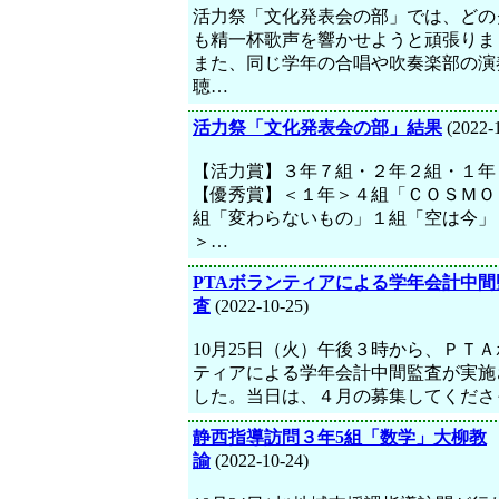
活力祭「文化発表会の部」では、どの
も精一杯歌声を響かせようと頑張りま
また、同じ学年の合唱や吹奏楽部の演
聴…
活力祭「文化発表会の部」結果
(2022-
【活力賞】３年７組・２年２組・１年
【優秀賞】＜１年＞４組「ＣＯＳＭＯ
組「変わらないもの」１組「空は今」
＞…
PTAボランティアによる学年会計中間
査
(2022-10-25)
10月25日（火）午後３時から、ＰＴ
ティアによる学年会計中間監査が実施
した。当日は、４月の募集してくださ
静西指導訪問３年5組「数学」大柳教
諭
(2022-10-24)