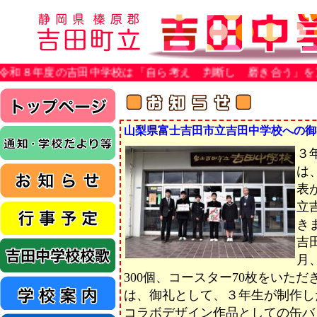
度の吉田中学校は「自ら考え 判断し 磨き合う」を重点目標
山梨県富士吉田市立吉田中学校への御
３
は
表
立
き
吉
月
300個、コースター70枚をいた
は、御礼として、３年生が制作し
コラボデザイン作品としての缶バ