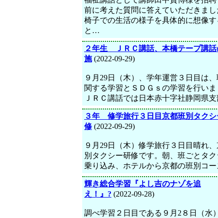
前に考えた質問に答えていただきまし
椅子での生活の様子を具体的に想像す
と…
２年生 ＪＲＣ講話、本橋テープ講話
施
(2022-09-29)
９月29日（木）、学年運営３日目は、
関する学習とＳＤＧｓの学習を行いま
ＪＲＣ講話では日本赤十字社静岡県支
３年 修学旅行３日目京都班別タクシ
修
(2022-09-29)
９月29日（木）修学旅行３日目晴れ、
別タクシー研修です。朝、班ごとタク
乗り込み、ホテルから京都の班別コー
輝き総合学習『よし吉のナゾを追
え！』?
(2022-09-28)
調べ学習２日目である９月2８日（水