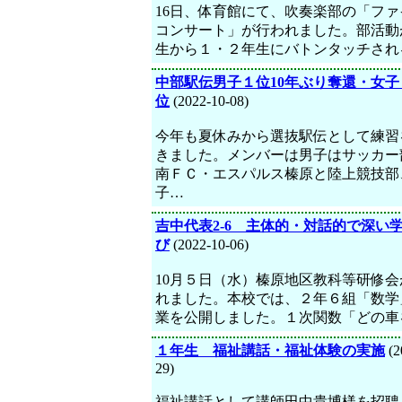
16日、体育館にて、吹奏楽部の「ファ
コンサート」が行われました。部活動
生から１・２年生にバトンタッチされ
中部駅伝男子１位10年ぶり奪還・女子
位
(2022-10-08)
今年も夏休みから選抜駅伝として練習
きました。メンバーは男子はサッカー
南ＦＣ・エスパルス榛原と陸上競技部
子…
吉中代表2-6 主体的・対話的で深い
び
(2022-10-06)
10月５日（水）榛原地区教科等研修会
れました。本校では、２年６組「数学
業を公開しました。１次関数「どの車
１年生 福祉講話・福祉体験の実施
(2
29)
福祉講話として講師田中貴博様を招聘