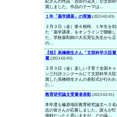
紀さんの作品「吉田の花火」が文部科
賞しました。作品のテーマは…
１年「薬学講座」の実施
(2023-02-03)
２月３日（金）第６校時、１年生を対
た「薬学講座」をオンラインで開催し
た。学校薬剤師の大石晃弘先生から正
の…
【祝】高橋樹生さん「文部科学大臣賞
賞
(2023-02-03)
２月３日（金）楽しい子育て全国キャ
ン三行詩コンクールにて文部科学大臣
賞した高橋樹生さんの表彰式が行われ
た…
教育研究論文受賞者表彰
(2023-02-01)
本年度も榛原地区教育研究論文へ５名(
志の皆さんが応募しました。誰もが忙
挑戦だったと思いますが、どの論…