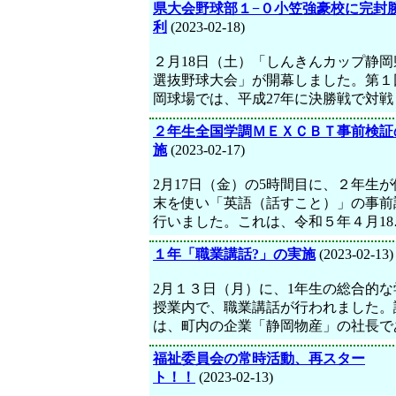
県大会野球部１−０小笠強豪校に完封
利
(2023-02-18)
２月18日（土）「しんきんカップ静岡
選抜野球大会」が開幕しました。第１
岡球場では、平成27年に決勝戦で対戦
２年生全国学調ＭＥＸＣＢＴ事前検証
施
(2023-02-17)
2月17日（金）の5時間目に、２年生
末を使い「英語（話すこと）」の事前
行いました。これは、令和５年４月18
１年「職業講話?」の実施
(2023-02-13)
2月１３日（月）に、1年生の総合的な
授業内で、職業講話が行われました。
は、町内の企業「静岡物産」の社長で
福祉委員会の常時活動、再スター
ト！！
(2023-02-13)