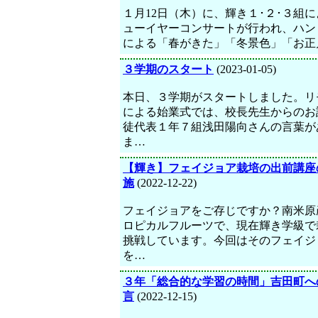
１月12日（木）に、輝き１･２･３組
ューイヤーコンサートが行われ、ハン
による「春がきた」「冬景色」「お正
３学期のスタート
(2023-01-05)
本日、３学期がスタートしました。リ
による始業式では、校長先生からのお
徒代表１年７組浅田陽向さんの言葉が
ま…
【輝き】フェイジョア栽培の出前講座
施
(2022-12-22)
フェイジョアをご存じですか？南米原
ロピカルフルーツで、現在輝き学級で
挑戦しています。今回はそのフェイジ
を…
３年「総合的な学習の時間」吉田町へ
言
(2022-12-15)