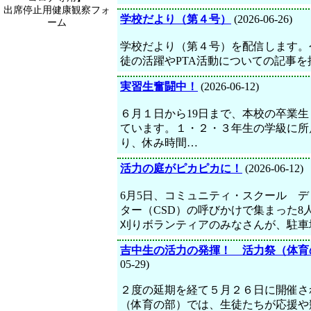
出席停止用健康観察フォ
学校だより（第４号）
(2026-06-26)
ーム
学校だより（第４号）を配信します。
徒の活躍やPTA活動についての記事
実習生奮闘中！
(2026-06-12)
６月１日から19日まで、本校の卒業
ています。１・２・３年生の学級に所
り、休み時間…
活力の庭がピカピカに！
(2026-06-12)
6月5日、コミュニティ・スクール デ
ター（CSD）の呼びかけで集まった8
刈りボランティアのみなさんが、駐車
吉中生の活力の発揮！ 活力祭（体育
05-29)
２度の延期を経て５月２６日に開催さ
（体育の部）では、生徒たちが応援や