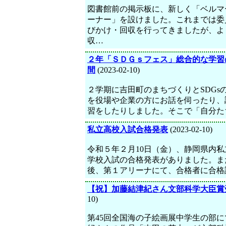
図書館前の掲示板に、新しく「ベルマ
ーナー」を設けました。これまでは委
びかけ・回収を行ってきましたが、よ
収…
２年「ＳＤＧｓフェス」総合的な学習
間
(2023-02-10)
２学期に吉田町のまちづくりとSDGs
を役場や企業の方にお話を伺ったり、
習をしたりしました。そこで「自分た
私立高校入試合格発表
(2023-02-10)
令和５年２月10日（金）、静岡県内私
学校入試の合格発表がありました。ま
後、第１アリーナにて、合格者に合格
【祝】加藤結津紀さん文部科学大臣賞
10)
第45回全国海の子絵画展中学生の部