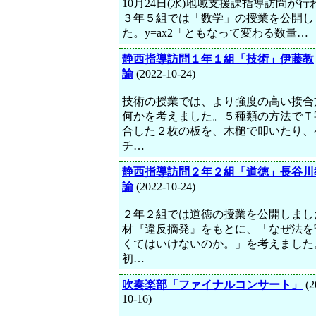
10月24日(水)地域支援課指導訪問が行
３年５組では「数学」の授業を公開し
た。y=ax2「ともなって変わる数量…
静西指導訪問１年１組「技術」伊藤教
諭
(2022-10-24)
技術の授業では、より強度の高い接合
何かを考えました。５種類の方法でＴ
合した２枚の板を、木槌で叩いたり、
チ…
静西指導訪問２年２組「道徳」長谷川
諭
(2022-10-24)
２年２組では道徳の授業を公開しまし
材『違反摘発』をもとに、「なぜ法を
くてはいけないのか。」を考えました
初…
吹奏楽部「ファイナルコンサート」
(2
10-16)