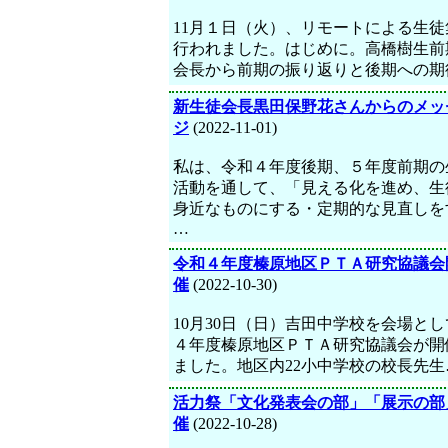
11月１日（火）、リモートによる生徒
行われました。はじめに。高橋樹生前
会長から前期の振り返りと後期への期
新生徒会長黒田保野花さんからのメッ
ジ
(2022-11-01)
私は、令和４年度後期、５年度前期の
活動を通して、「見える化を進め、生
身近なものにする・定期的な見直しを
…
令和４年度榛原地区ＰＴＡ研究協議会
催
(2022-10-30)
10月30日（日）吉田中学校を会場と
４年度榛原地区ＰＴＡ研究協議会が開
ました。地区内22小中学校の校長先生
活力祭「文化発表会の部」「展示の部
催
(2022-10-28)