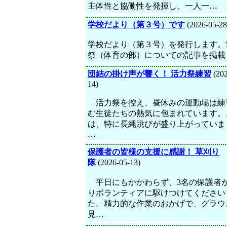
主体性と協働性を発揮し、一人一…
学校だより（第３号）です
(2026-05-28
学校だより（第３号）を発行します。5
祭（体育の部）についての記事を掲載
団結の掛け声が響く！ 活力祭練習
(202
14)
活力祭を控え、昼休みの運動場は練
む生徒たちの熱気に包まれています。
は、特に長縄跳びが盛り上がっていま
…
保護者の皆様の支援に感謝！ 草刈り
隊
(2026-05-13)
平日にもかかわらず、3名の保護者
りボランティアに駆けつけてください
た。精力的な作業のおかげで、グラウ
見…