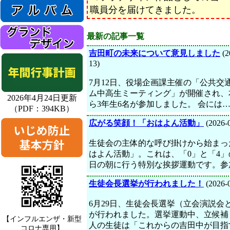
職員分を届けてきました。
最新の記事一覧
吉田町の未来について意見しました
(2
13)
7月12日、役場企画課主催の「公共交
ム中高生ミーティング」が開催され、
2026年4月24日更新
ら3年生6名が参加しました。 会には
（PDF：394KB）
広がる笑顔！「おはよん活動」
(2026-
生徒会の主体的な呼び掛けから始まっ
はよん活動」。これは、「0」と「4」
日の朝に行う特別な挨拶運動です。参
生徒会長選挙が行われました！
(2026-
6月29日、生徒会長選挙（立会演説会
が行われました。選挙運動中、立候補
【インフルエンザ・新型
人の生徒は「これからの吉田中が目指
コロナ専用】