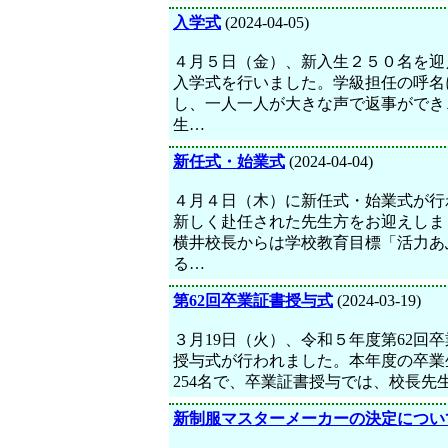
入学式
(2024-04-05)
４月５日（金）、新入生２５０名を迎
入学式を行いました。学級担任の呼名
し、一人一人が大きな声で返事ができ
生…
新任式・始業式
(2024-04-04)
４月４日（木）に新任式・始業式が行
新しく赴任された先生方をお迎えしま
横井校長からは学校教育目標「活力あ
る…
第62回卒業証書授与式
(2024-03-19)
３月19日（火）、令和５年度第62回
授与式が行われました。本年度の卒業
254名で、卒業証書授与では、校長先
新制服マスターメーカーの決定につい