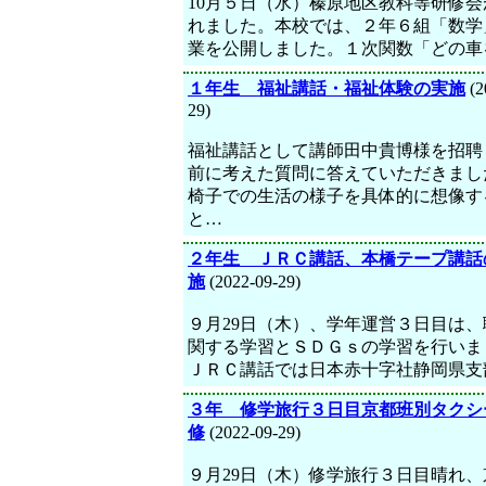
10月５日（水）榛原地区教科等研修会
れました。本校では、２年６組「数学
業を公開しました。１次関数「どの車
１年生 福祉講話・福祉体験の実施
(2
29)
福祉講話として講師田中貴博様を招聘
前に考えた質問に答えていただきまし
椅子での生活の様子を具体的に想像す
と…
２年生 ＪＲＣ講話、本橋テープ講話
施
(2022-09-29)
９月29日（木）、学年運営３日目は、
関する学習とＳＤＧｓの学習を行いま
ＪＲＣ講話では日本赤十字社静岡県支
３年 修学旅行３日目京都班別タクシ
修
(2022-09-29)
９月29日（木）修学旅行３日目晴れ、