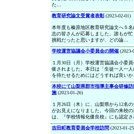
た…
教育研究論文受賞者表彰
(2023-02-01)
本年度も榛原地区教育研究論文へ５名(
志の皆さんが応募しました。誰もが忙
挑戦だったと思いますが、どの論…
学校運営協議会小委員会の開催
(2023-
１月30日（月）学校運営協議会小委員
催されました。本日は「生徒一人一人
を待たせるためにはどうすれば良いか
本校にて山梨県郡市指導主事会研修訪
施
(2023-01-26)
１月26日（木）に、山梨県から12名
がお見えになりました。今回の来校の
は、『学校情報化優良校』にも認定さ
吉田町教育委員会学校訪問
(2023-01-25