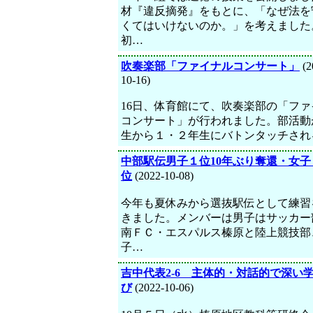
材『違反摘発』をもとに、「なぜ法を
くてはいけないのか。」を考えました
初…
吹奏楽部「ファイナルコンサート」
(2
10-16)
16日、体育館にて、吹奏楽部の「ファ
コンサート」が行われました。部活動
生から１・２年生にバトンタッチされ
中部駅伝男子１位10年ぶり奪還・女子
位
(2022-10-08)
今年も夏休みから選抜駅伝として練習
きました。メンバーは男子はサッカー
南ＦＣ・エスパルス榛原と陸上競技部
子…
吉中代表2-6 主体的・対話的で深い
び
(2022-10-06)