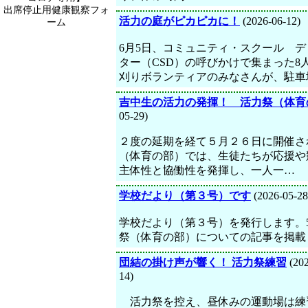
出席停止用健康観察フォ
活力の庭がピカピカに！
(2026-06-12)
ーム
6月5日、コミュニティ・スクール デ
ター（CSD）の呼びかけで集まった8
刈りボランティアのみなさんが、駐車
吉中生の活力の発揮！ 活力祭（体育
05-29)
２度の延期を経て５月２６日に開催さ
（体育の部）では、生徒たちが応援や
主体性と協働性を発揮し、一人一…
学校だより（第３号）です
(2026-05-28
学校だより（第３号）を発行します。5
祭（体育の部）についての記事を掲載
団結の掛け声が響く！ 活力祭練習
(202
14)
活力祭を控え、昼休みの運動場は練