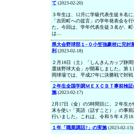
て
(2023-02-20)
３年生は、12月に学級代表生徒８名に
「吉田町への提言」の学年発表会を行
た。今回は、学年代表生徒３名が、町
は…
県大会野球部１−０小笠強豪校に完封
利
(2023-02-18)
２月18日（土）「しんきんカップ静岡
選抜野球大会」が開幕しました。第１
岡球場では、平成27年に決勝戦で対戦
２年生全国学調ＭＥＸＣＢＴ事前検証
施
(2023-02-17)
2月17日（金）の5時間目に、２年生
末を使い「英語（話すこと）」の事前
行いました。これは、令和５年４月18
１年「職業講話?」の実施
(2023-02-13)