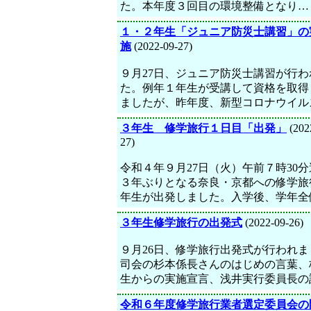
た。本年度３回目の環境整備となり…
１・２年生「ジュニア防災士講習」の
施
(2022-09-27)
９月27日、ジュニア防災士講習が行わ
た。例年１年生が受講して資格を取得
ましたが、昨年度、新型コロナウイル
３年生 修学旅行１日目「出発」
(202
27)
令和４年９月27日（火）午前７時30
３年ぶりとなる奈良・京都への修学旅
年生が出発しました。入学後、学年全
３年生修学旅行の出発式
(2022-09-26)
９月26日、修学旅行出発式が行われま
司会の杉本係長さんのはじめの言葉、
生からの実施宣言、浅井実行委員長の
令和６年度修学旅行業者選定委員会の