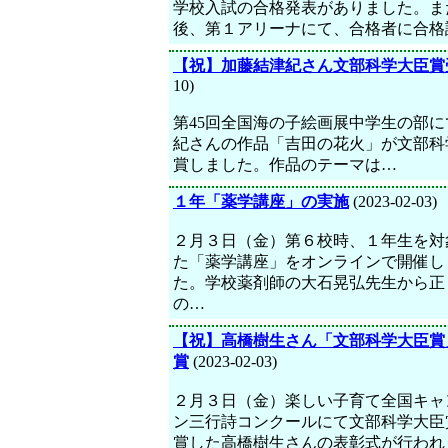
学校入試の合格発表がありました。ま
後、第１アリーナにて、合格者に合格
【祝】加藤結津紀さん文部科学大臣賞
10)
第45回全国海の子絵画展中学生の部
紀さんの作品「吉田の花火」が文部科
賞しました。作品のテーマは…
１年「薬学講座」の実施
(2023-02-03)
２月３日（金）第６校時、１年生を対
た「薬学講座」をオンラインで開催し
た。学校薬剤師の大石晃弘先生から正
の…
【祝】高橋樹生さん「文部科学大臣賞
賞
(2023-02-03)
２月３日（金）楽しい子育て全国キャ
ン三行詩コンクールにて文部科学大臣
賞した高橋樹生さんの表彰式が行われ