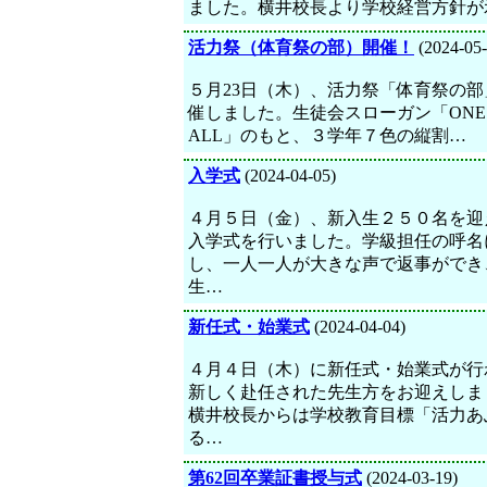
ました。横井校長より学校経営方針が
活力祭（体育祭の部）開催！
(2024-05-
５月23日（木）、活力祭「体育祭の部
催しました。生徒会スローガン「ONE f
ALL」のもと、３学年７色の縦割…
入学式
(2024-04-05)
４月５日（金）、新入生２５０名を迎
入学式を行いました。学級担任の呼名
し、一人一人が大きな声で返事ができ
生…
新任式・始業式
(2024-04-04)
４月４日（木）に新任式・始業式が行
新しく赴任された先生方をお迎えしま
横井校長からは学校教育目標「活力あ
る…
第62回卒業証書授与式
(2024-03-19)