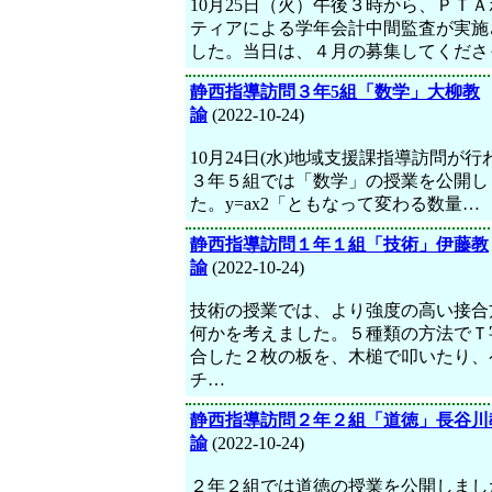
10月25日（火）午後３時から、ＰＴ
ティアによる学年会計中間監査が実施
した。当日は、４月の募集してくださ
静西指導訪問３年5組「数学」大柳教
諭
(2022-10-24)
10月24日(水)地域支援課指導訪問が行
３年５組では「数学」の授業を公開し
た。y=ax2「ともなって変わる数量…
静西指導訪問１年１組「技術」伊藤教
諭
(2022-10-24)
技術の授業では、より強度の高い接合
何かを考えました。５種類の方法でＴ
合した２枚の板を、木槌で叩いたり、
チ…
静西指導訪問２年２組「道徳」長谷川
諭
(2022-10-24)
２年２組では道徳の授業を公開しまし