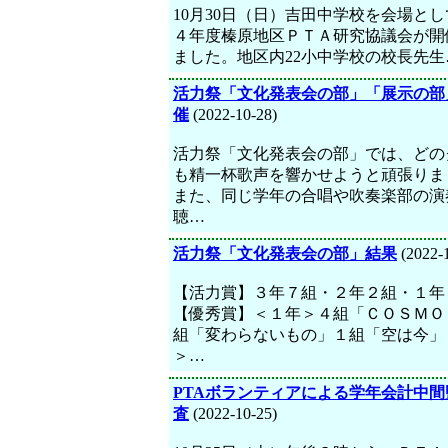
10月30日（日）吉田中学校を会場と
４年度榛原地区ＰＴＡ研究協議会が開
ました。地区内22小中学校の校長先生
活力祭「文化発表会の部」「展示の部
催
(2022-10-28)
活力祭「文化発表会の部」では、どの
も精一杯歌声を響かせようと頑張りま
また、同じ学年の合唱や吹奏楽部の演
聴…
活力祭「文化発表会の部」結果
(2022-
【活力賞】３年７組・２年２組・１年
【優秀賞】＜１年＞４組「ＣＯＳＭＯ
組「変わらないもの」１組「空は今」
＞…
PTAボランティアによる学年会計中間
査
(2022-10-25)