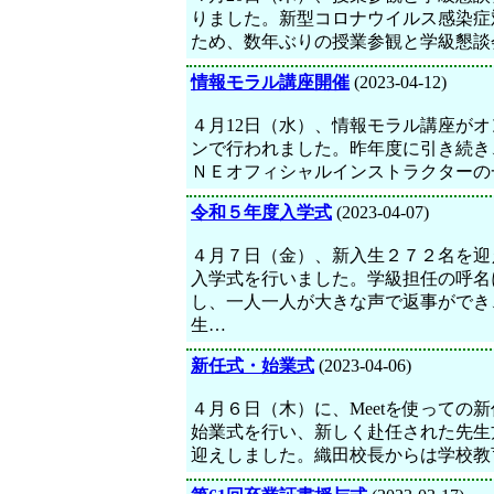
りました。新型コロナウイルス感染症
ため、数年ぶりの授業参観と学級懇談
情報モラル講座開催
(2023-04-12)
４月12日（水）、情報モラル講座がオ
ンで行われました。昨年度に引き続き
ＮＥオフィシャルインストラクターの
令和５年度入学式
(2023-04-07)
４月７日（金）、新入生２７２名を迎
入学式を行いました。学級担任の呼名
し、一人一人が大きな声で返事ができ
生…
新任式・始業式
(2023-04-06)
４月６日（木）に、Meetを使っての
始業式を行い、新しく赴任された先生
迎えしました。織田校長からは学校教