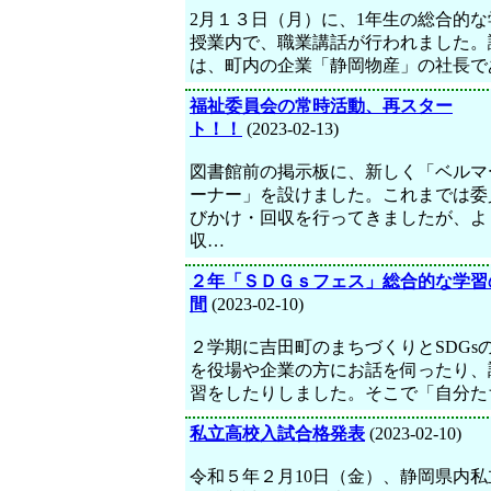
2月１３日（月）に、1年生の総合的な
授業内で、職業講話が行われました。
は、町内の企業「静岡物産」の社長で
福祉委員会の常時活動、再スター
ト！！
(2023-02-13)
図書館前の掲示板に、新しく「ベルマ
ーナー」を設けました。これまでは委
びかけ・回収を行ってきましたが、よ
収…
２年「ＳＤＧｓフェス」総合的な学習
間
(2023-02-10)
２学期に吉田町のまちづくりとSDGs
を役場や企業の方にお話を伺ったり、
習をしたりしました。そこで「自分た
私立高校入試合格発表
(2023-02-10)
令和５年２月10日（金）、静岡県内私