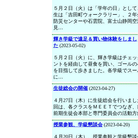
５月２日（火）は「学年の日」として
生は「吉田町ウォークラリー」、２年
防災センターや石雲院、富士山静岡空
見…
輝き学級で遠足＆買い物体験をしまし
た
(2023-05-02)
５月２日（火）に、輝き学級はチェッ
ントを経由して昼食を買い、ゴールの
を目指して歩きました。各学級でスー
に…
生徒総会の開催
(2023-04-27)
４月27日（木）に生徒総会を行いまし
回は、各クラスをＭＥＥＴでつなぎ、
前期生徒会本部と専門委員会の活動方
授業参観、学級懇談会
(2023-04-20)
４月20日（木）、授業参観と学級懇談