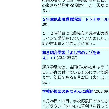
町内の名所や旧跡、事業所等を訪ね、
の良さを発見する活動でした。天候に
ま…
２年生他市町職員講話・ドッチボール
28)
１・２時間目には藤枝市と焼津市の職
ラインで講話をしていただきました。
組が吉田町とどのように違う…
輝き総合学習『よし吉のナゾを追
え！』?
(2022-09-27)
輝き学級では、吉田町のゆるキャラ『
吉』が身に付けているものについて調
ます。初日である９月27日（火）は、
漁…
学校応援団のみなさんに感謝
(2022-09-
９月26日・27日、学校応援団のみな
２グラウンドを中心に草刈りを行って