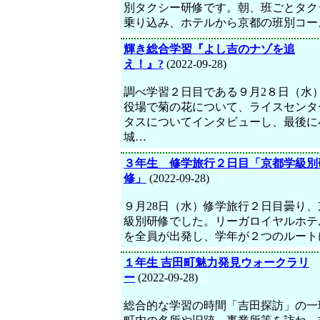
別タクシー研修です。朝、班ごとタク
乗り込み、ホテルから京都の班別コー
輝き総合学習『よし吉のナゾを追
え！』?
(2022-09-28)
調べ学習２日目である９月2８日（水
役場で菊の花について、ライスセンタ
タスについてインタビューし、最後に
城…
３年生 修学旅行２日目「京都学級別
修」
(2022-09-28)
９月28日（水）修学旅行２日目曇り、
級別研修でした。リーガロイヤルホテ
を全員が出発し、学年が２つのルート
１年生 吉田町魅力発見ウォークラリ
ー
(2022-09-28)
総合的な学習の時間「吉田探訪」の一