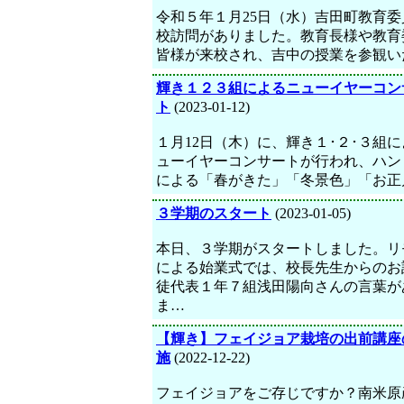
令和５年１月25日（水）吉田町教育委
校訪問がありました。教育長様や教育
皆様が来校され、吉中の授業を参観い
輝き１２３組によるニューイヤーコン
ト
(2023-01-12)
１月12日（木）に、輝き１･２･３組
ューイヤーコンサートが行われ、ハン
による「春がきた」「冬景色」「お正
３学期のスタート
(2023-01-05)
本日、３学期がスタートしました。リ
による始業式では、校長先生からのお
徒代表１年７組浅田陽向さんの言葉が
ま…
【輝き】フェイジョア栽培の出前講座
施
(2022-12-22)
フェイジョアをご存じですか？南米原