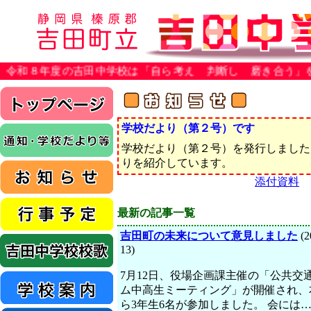
年度の吉田中学校は「自ら考え 判断し 磨き合う」を重点目
学校だより（第２号）です
学校だより（第２号）を発行しました
りを紹介しています。
添付資料
最新の記事一覧
吉田町の未来について意見しました
(2
13)
7月12日、役場企画課主催の「公共交
ム中高生ミーティング」が開催され、
ら3年生6名が参加しました。 会には