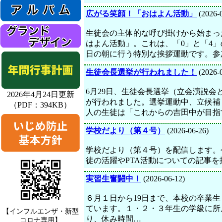
広がる笑顔！「おはよん活動」
(2026-
生徒会の主体的な呼び掛けから始まっ
はよん活動」。これは、「0」と「4」
日の朝に行う特別な挨拶運動です。参
生徒会長選挙が行われました！
(2026-
6月29日、生徒会長選挙（立会演説会
2026年4月24日更新
が行われました。選挙運動中、立候補
（PDF：394KB）
人の生徒は「これからの吉田中が目指
学校だより（第４号）
(2026-06-26)
学校だより（第４号）を配信します。
徒の活躍やPTA活動についての記事
実習生奮闘中！
(2026-06-12)
６月１日から19日まで、本校の卒業
ています。１・２・３年生の学級に所
【インフルエンザ・新型
り、休み時間…
コロナ専用】