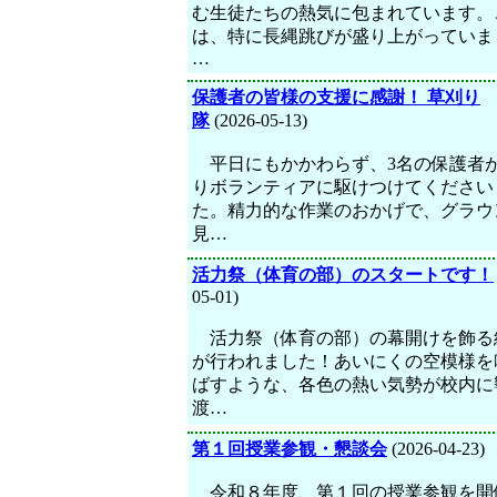
む生徒たちの熱気に包まれています。
は、特に長縄跳びが盛り上がっていま
…
保護者の皆様の支援に感謝！ 草刈り
隊
(2026-05-13)
平日にもかかわらず、3名の保護者
りボランティアに駆けつけてください
た。精力的な作業のおかげで、グラウ
見…
活力祭（体育の部）のスタートです！
05-01)
活力祭（体育の部）の幕開けを飾る
が行われました！あいにくの空模様を
ばすような、各色の熱い気勢が校内に
渡…
第１回授業参観・懇談会
(2026-04-23)
令和８年度、第１回の授業参観を開