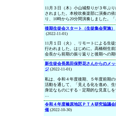
11月３日（木）小山城祭りが３年ぶり
されました。本校吹奏楽部に演奏の依
り、10時から20分間演奏しました。「
後期生徒会スタート（生徒集会実施）
(2022-11-01)
11月１日（火）、リモートによる生徒
行われました。はじめに。高橋樹生前
会長から前期の振り返りと後期への期
新生徒会長黒田保野花さんからのメッ
ジ
(2022-11-01)
私は、令和４年度後期、５年度前期の
活動を通して、「見える化を進め、生
身近なものにする・定期的な見直しを
…
令和４年度榛原地区ＰＴＡ研究協議会
催
(2022-10-30)