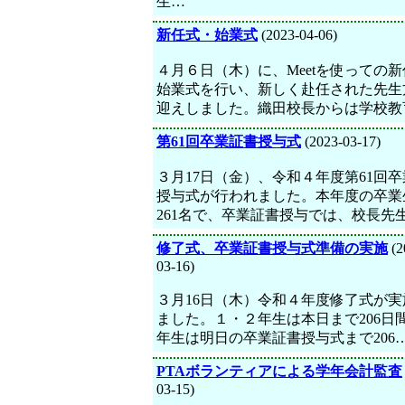
生…
新任式・始業式
(2023-04-06)
４月６日（木）に、Meetを使っての
始業式を行い、新しく赴任された先生
迎えしました。織田校長からは学校教
第61回卒業証書授与式
(2023-03-17)
３月17日（金）、令和４年度第61回
授与式が行われました。本年度の卒業
261名で、卒業証書授与では、校長先
修了式、卒業証書授与式準備の実施
(2
03-16)
３月16日（木）令和４年度修了式が実
ました。１・２年生は本日まで206日
年生は明日の卒業証書授与式まで206
PTAボランティアによる学年会計監査
03-15)