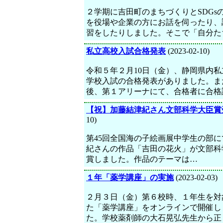
２学期に吉田町のまちづくりとSDGs
を役場や企業の方にお話を伺ったり、
習をしたりしました。そこで「自分た
私立高校入試合格発表
(2023-02-10)
令和５年２月10日（金）、静岡県内私
学校入試の合格発表がありました。ま
後、第１アリーナにて、合格者に合格
【祝】加藤結津紀さん文部科学大臣賞
10)
第45回全国海の子絵画展中学生の部
紀さんの作品「吉田の花火」が文部科
賞しました。作品のテーマは…
１年「薬学講座」の実施
(2023-02-03)
２月３日（金）第６校時、１年生を対
た「薬学講座」をオンラインで開催し
た。学校薬剤師の大石晃弘先生から正