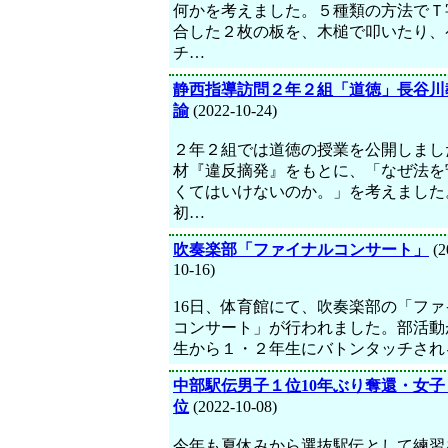
何かを考えました。５種類の方法でＴ
合した２枚の板を、木槌で叩いたり、
チ…
静西指導訪問２年２組「道徳」長谷川
諭
(2022-10-24)
２年２組では道徳の授業を公開しまし
材『違反摘発』をもとに、「なぜ法を
くてはいけないのか。」を考えました
初…
吹奏楽部「ファイナルコンサート」
(2
10-16)
16日、体育館にて、吹奏楽部の「ファ
コンサート」が行われました。部活動
生から１・２年生にバトンタッチされ
中部駅伝男子１位10年ぶり奪還・女子
位
(2022-10-08)
今年も夏休みから選抜駅伝として練習