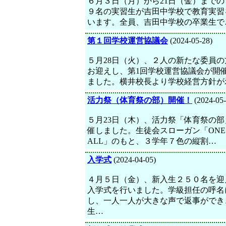
６月３日（月）から21日（金）までの
９名の実習生が吉田中学校で教育実習
います。全員、吉田中学校の卒業生で
第１回学校運営協議会
(2024-05-28)
５月28日（火）、２人の新たな委員の
お迎えし、第1回学校運営協議会が開
ました。横井校長より学校経営方針が
活力祭（体育祭の部）開催！
(2024-05-
５月23日（木）、活力祭「体育祭の部
催しました。生徒会スローガン「ONE f
ALL」のもと、３学年７色の縦割…
入学式
(2024-04-05)
４月５日（金）、新入生２５０名を迎
入学式を行いました。学級担任の呼名
し、一人一人が大きな声で返事ができ
生…