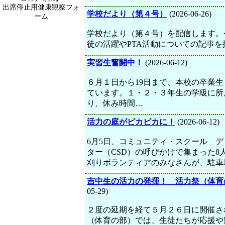
出席停止用健康観察フォ
学校だより（第４号）
(2026-06-26)
ーム
学校だより（第４号）を配信します。
徒の活躍やPTA活動についての記事
実習生奮闘中！
(2026-06-12)
６月１日から19日まで、本校の卒業
ています。１・２・３年生の学級に所
り、休み時間…
活力の庭がピカピカに！
(2026-06-12)
6月5日、コミュニティ・スクール デ
ター（CSD）の呼びかけで集まった8
刈りボランティアのみなさんが、駐車
吉中生の活力の発揮！ 活力祭（体育
05-29)
２度の延期を経て５月２６日に開催さ
（体育の部）では、生徒たちが応援や