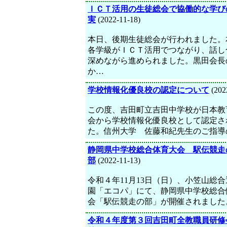
ＩＣＴ活用の生徒総会で協働的な学び
実
(2022-11-18)
本日、後期生徒総会が行われました。
各学級がＩＣＴ活用でつながり、話し
深めながら進められました。黒田会長
か…
学校情報化優良校の認定について
(202
この度、吉田町立吉田中学校が日本教
会から学校情報化優良校として認定さ
た。信州大学 佐藤和紀先生のご指導
静岡県中学校総合体育大会 駅伝競走
部
(2022-11-13)
令和４年11月13日（日）、小笠山総
園「エコパ」にて、静岡県中学校総合
会「駅伝競走の部」が開催されました
令和４年度第３回吉田町全教職員研修