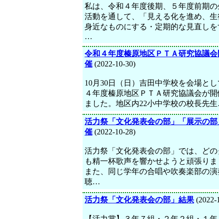
私は、令和４年度後期、５年度前期の
活動を通して、「見える化を進め、生
身近なものにする・定期的な見直しを
…
令和４年度榛原地区ＰＴＡ研究協議会
催
(2022-10-30)
10月30日（日）吉田中学校を会場と
４年度榛原地区ＰＴＡ研究協議会が開
ました。地区内22小中学校の校長先生
活力祭「文化発表会の部」「展示の部
催
(2022-10-28)
活力祭「文化発表会の部」では、どの
も精一杯歌声を響かせようと頑張りま
また、同じ学年の合唱や吹奏楽部の演
聴…
活力祭「文化発表会の部」結果
(2022-
【活力賞】３年７組・２年２組・１年