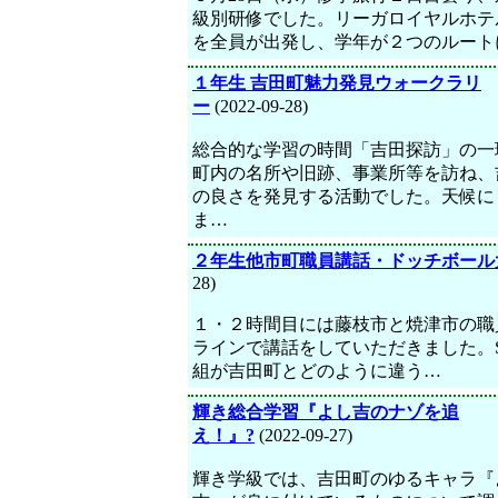
級別研修でした。リーガロイヤルホテ
を全員が出発し、学年が２つのルート
１年生 吉田町魅力発見ウォークラリ
ー
(2022-09-28)
総合的な学習の時間「吉田探訪」の一
町内の名所や旧跡、事業所等を訪ね、
の良さを発見する活動でした。天候に
ま…
２年生他市町職員講話・ドッチボール
28)
１・２時間目には藤枝市と焼津市の職
ラインで講話をしていただきました。
組が吉田町とどのように違う…
輝き総合学習『よし吉のナゾを追
え！』?
(2022-09-27)
輝き学級では、吉田町のゆるキャラ『