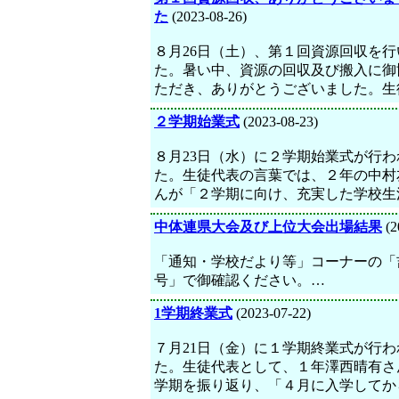
た
(2023-08-26)
８月26日（土）、第１回資源回収を行
た。暑い中、資源の回収及び搬入に御
ただき、ありがとうございました。生
２学期始業式
(2023-08-23)
８月23日（水）に２学期始業式が行わ
た。生徒代表の言葉では、２年の中村
んが「２学期に向け、充実した学校生
中体連県大会及び上位大会出場結果
(2
「通知・学校だより等」コーナーの「
号」で御確認ください。…
1学期終業式
(2023-07-22)
７月21日（金）に１学期終業式が行わ
た。生徒代表として、１年澤西晴有さ
学期を振り返り、「４月に入学してか