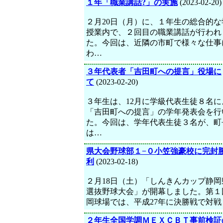
１年「職業講話?」の実施
(2023-02-20)
２月20日（月）に、１年生の総合的な
授業内で、２回目の職業講話が行われ
た。今回は、近隣の市町で様々な仕事
わ…
３年代表者「吉田町への提言」役場に
て
(2023-02-20)
３年生は、12月に学級代表生徒８名に
「吉田町への提言」の学年発表会を行
た。今回は、学年代表生徒３名が、町
は…
県大会野球部１−０小笠強豪校に完封
利
(2023-02-18)
２月18日（土）「しんきんカップ静岡
選抜野球大会」が開幕しました。第１
岡球場では、平成27年に決勝戦で対戦
２年生全国学調ＭＥＸＣＢＴ事前検証