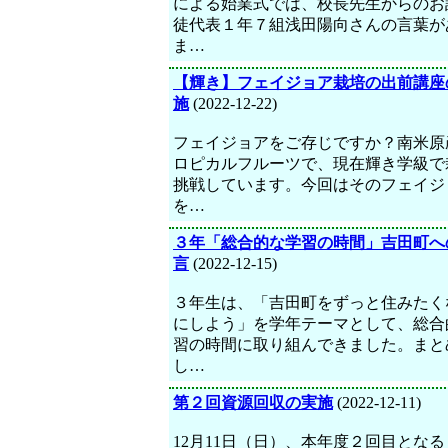
による始業式では、校長先生からのお
徒代表１年７組浅田陽向さんの言葉が
ま…
【輝き】フェイジョア栽培の出前講座
施
(2022-12-22)
フェイジョアをご存じですか？南米原
ロピカルフルーツで、現在輝き学級で
挑戦しています。今回はそのフェイジ
を…
３年「総合的な学習の時間」吉田町へ
言
(2022-12-15)
３年生は、「吉田町をずっと住みたく
にしよう」を学年テーマとして、総合
習の時間に取り組んできました。まと
し…
第２回資源回収の実施
(2022-12-11)
12月11日（日）、本年度２回目とな