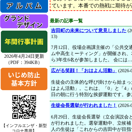
ています。本番での熱戦に期待が
最新の記事一覧
吉田町の未来について意見しました
(2
13)
7月12日、役場企画課主催の「公共交
ム中高生ミーティング」が開催され、
2026年4月24日更新
ら3年生6名が参加しました。 会には
（PDF：394KB）
広がる笑顔！「おはよん活動」
(2026-
生徒会の主体的な呼び掛けから始まっ
はよん活動」。これは、「0」と「4」
日の朝に行う特別な挨拶運動です。参
生徒会長選挙が行われました！
(2026-
6月29日、生徒会長選挙（立会演説会
が行われました。選挙運動中、立候補
【インフルエンザ・新型
人の生徒は「これからの吉田中が目指
コロナ専用】