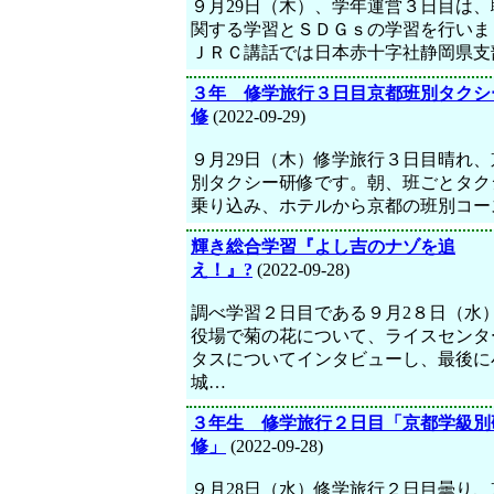
９月29日（木）、学年運営３日目は、
関する学習とＳＤＧｓの学習を行いま
ＪＲＣ講話では日本赤十字社静岡県支
３年 修学旅行３日目京都班別タクシ
修
(2022-09-29)
９月29日（木）修学旅行３日目晴れ、
別タクシー研修です。朝、班ごとタク
乗り込み、ホテルから京都の班別コー
輝き総合学習『よし吉のナゾを追
え！』?
(2022-09-28)
調べ学習２日目である９月2８日（水
役場で菊の花について、ライスセンタ
タスについてインタビューし、最後に
城…
３年生 修学旅行２日目「京都学級別
修」
(2022-09-28)
９月28日（水）修学旅行２日目曇り、