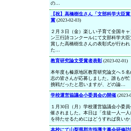
の…
【祝】高橋樹生さん「文部科学大臣賞
賞
(2023-02-03)
２月３日（金）楽しい子育て全国キャ
ン三行詩コンクールにて文部科学大臣
賞した高橋樹生さんの表彰式が行われ
た…
教育研究論文受賞者表彰
(2023-02-01)
本年度も榛原地区教育研究論文へ５名(
志の皆さんが応募しました。誰もが忙
挑戦だったと思いますが、どの論…
学校運営協議会小委員会の開催
(2023-
１月30日（月）学校運営協議会小委員
催されました。本日は「生徒一人一人
を待たせるためにはどうすれば良いか
本校にて山梨県郡市指導主事会研修訪