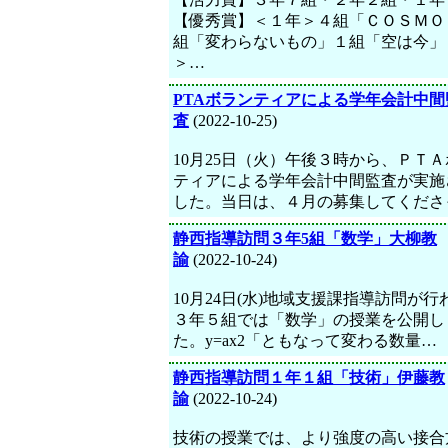
【優秀賞】＜１年＞４組「ＣＯＳＭＯ
組「変わらないもの」１組「空は今」
＞…
PTAボランティアによる学年会計中間
査
(2022-10-25)
10月25日（火）午後３時から、ＰＴ
ティアによる学年会計中間監査が実施
した。当日は、４月の募集してくださ
静西指導訪問３年5組「数学」大柳教
諭
(2022-10-24)
10月24日(水)地域支援課指導訪問が行
３年５組では「数学」の授業を公開し
た。y=ax2「ともなって変わる数量…
静西指導訪問１年１組「技術」伊藤教
諭
(2022-10-24)
技術の授業では、より強度の高い接合