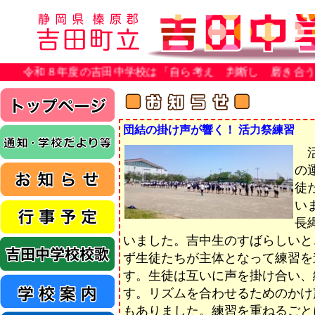
和８年度の吉田中学校は「自ら考え 判断し 磨き合う」を重
団結の掛け声が響く！ 活力祭練習
活
の
徒
い
長
いました。吉中生のすばらしいと
ず生徒たちが主体となって練習を
す。生徒は互いに声を掛け合い、
す。リズムを合わせるためのかけ
もありました。練習を重ねるごと