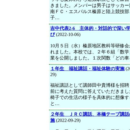
きました。メンバーは男子はサッカー
南ＦＣ・エスパルス榛原と陸上競技部
子…
吉中代表2-6 主体的・対話的で深い
び
(2022-10-06)
10月５日（水）榛原地区教科等研修会
れました。本校では、２年６組「数学
業を公開しました。１次関数「どの車
１年生 福祉講話・福祉体験の実施
(2
29)
福祉講話として講師田中貴博様を招聘
前に考えた質問に答えていただきまし
椅子での生活の様子を具体的に想像す
と…
２年生 ＪＲＣ講話、本橋テープ講話
施
(2022-09-29)