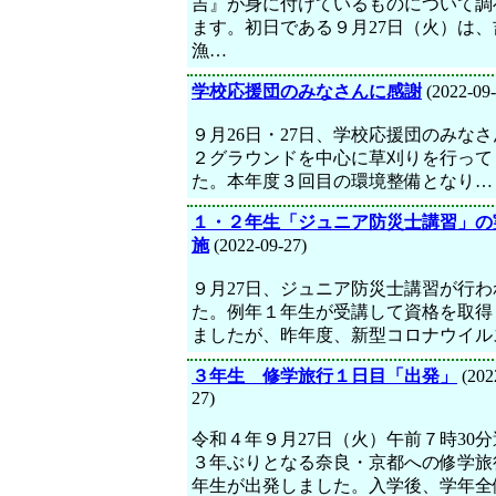
吉』が身に付けているものについて調
ます。初日である９月27日（火）は、
漁…
学校応援団のみなさんに感謝
(2022-09-
９月26日・27日、学校応援団のみな
２グラウンドを中心に草刈りを行って
た。本年度３回目の環境整備となり…
１・２年生「ジュニア防災士講習」の
施
(2022-09-27)
９月27日、ジュニア防災士講習が行わ
た。例年１年生が受講して資格を取得
ましたが、昨年度、新型コロナウイル
３年生 修学旅行１日目「出発」
(202
27)
令和４年９月27日（火）午前７時30
３年ぶりとなる奈良・京都への修学旅
年生が出発しました。入学後、学年全