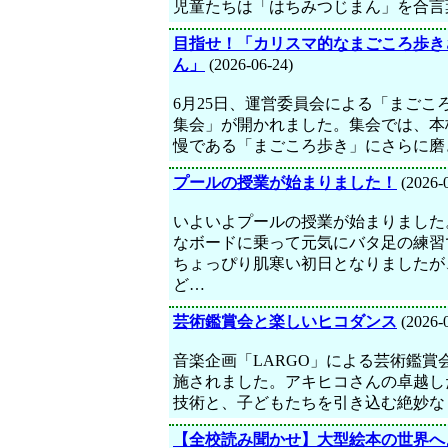
児童たちは「はちみつじまん」を合言
目指せ！「カリスマ的なまごころ歩き
ん」
(2026-06-24)
6月25日、運営委員会による「まごこ
集会」が開かれました。集会では、本
慢である「まごころ歩き」にさらに磨
プールの授業が始まりました！
(2026-
いよいよプールの授業が始まりました
なボードに乗って元気にバタ足の練習
ちょっぴり肌寒い初日となりましたが
ど…
芸術鑑賞会と楽しいヒコダンス
(2026-
音楽企画「LARGO」による芸術鑑賞
施されました。アキヒコさんの卓越し
技術と、子どもたちを引き込む絶妙な
【全校読み聞かせ】大型絵本の世界へ