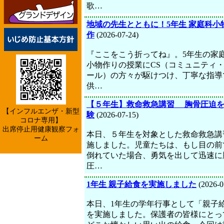
歌…
地域の先生とともに！5年生 家庭科小
作
(2026-07-24)
『ここをこう折ってね』。5年生の家
小物作りの授業にCS（コミュニティ
ール）の方々が駆けつけ、丁寧な指導
供…
【５年生】救命救急講習 胸骨圧迫
【インフルエンザ・新型
験
(2026-07-15)
コロナ専用】
出席停止用健康観察フォ
本日、５年生を対象とした救命救急講
ーム
施しました。児童たちは、もし目の前
倒れていた場合、勇気を出して迅速に
圧…
1年生 親子給食を実施しました
(2026-0
本日、1年生の学年行事として「親子
を実施しました。保護者の皆様にとっ