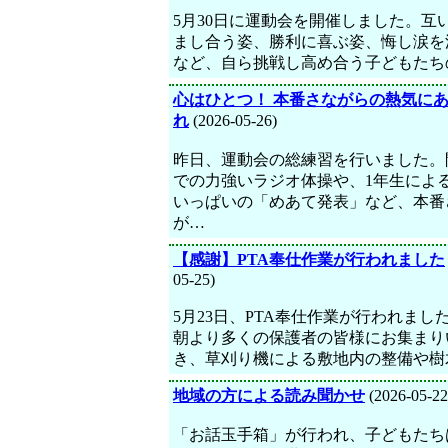
5月30日に運動会を開催しました。互
まし合う姿、勝利に喜ぶ姿、悔し涙を
など、自ら挑戦し高め合う子どもたち
心はひとつ！ 本番さながらの熱気に
れ
(2026-05-26)
昨日、運動会の総練習を行いました。
での力強いラジオ体操や、1年生によ
いっぱいの「めあて発表」など、本番
が…
【感謝】PTA奉仕作業が行われました
05-25)
5月23日、PTA奉仕作業が行われまし
朝より多くの保護者の皆様にお集まり
き、草刈り機による敷地内の整備や樹
地域の方による読み聞かせ
(2026-05-22
「お話玉手箱」が行われ、子どもたち