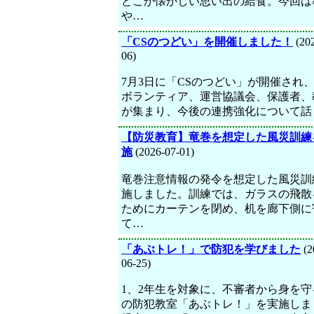
どこか懐かしい思い出の給食。今回は
や…
「CSのつどい」を開催しました！
(202
06)
7月3日に「CSのつどい」が開催され
ボランティア、運営協議会、保護者、
が集まり、今後の連携強化について話
【防災教育】竜巻を想定した風災訓練
施
(2026-07-01)
竜巻注意情報の発令を想定した風災訓
施しました。訓練では、ガラスの飛散
ためにカーテンを閉め、机を廊下側に
て…
「あぶトレ！」で防犯を学びました
(2
06-25)
1、2年生を対象に、不審者から身を守
の防犯教室「あぶトレ！」を実施しま