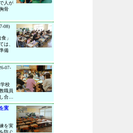
で人が
胸骨
7-08)
給食」
ては、
準備
6-07-
、学校
教職員
し合…
を実
練を実
を防ぐ