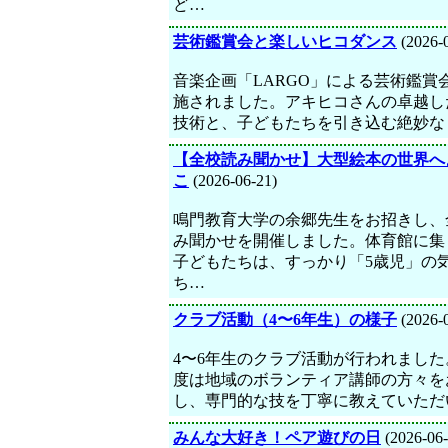
ど…
芸術鑑賞会と楽しいヒコダンス
(2026-
音楽企画「LARGO」による芸術鑑賞
施されました。アキヒコさんの卓越し
技術と、子どもたちを引き込む絶妙な
【全校読み聞かせ】大型絵本の世界へ
こ
(2026-06-21)
鳴門教育大学の余郷先生をお招きし、
み聞かせを開催しました。体育館に集
子どもたちは、すっかり「5歳児」の
ち…
クラブ活動（4〜6年生）の様子
(2026-
4〜6年生のクラブ活動が行われました
度は地域のボランティア講師の方々を
し、専門的な技を丁寧に教えていただ
みんな大好き！ペア遊びの日
(2026-06-