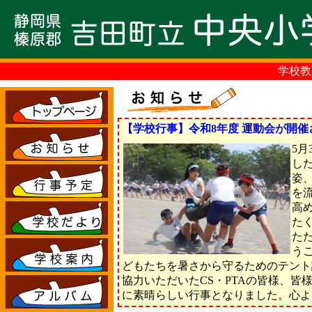
学校教育目標
【学校行事】令和8年度 運動会が開催
5月
し
姿
を
高
た
た
う
どもたちを暑さから守るためのテント
協力いただいたCS・PTAの皆様、皆
に素晴らしい行事となりました。心よ