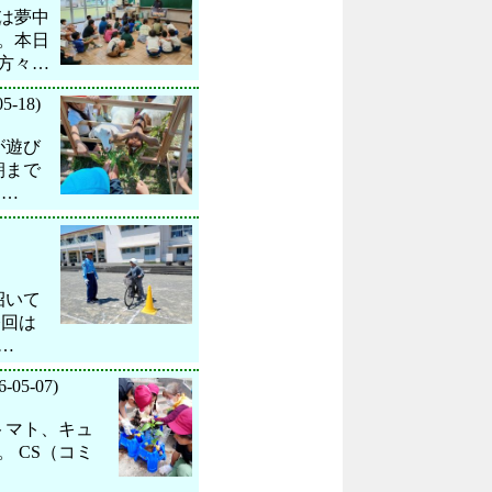
は夢中
。本日
方々…
05-18)
が遊び
朝まで
』…
招いて
今回は
…
6-05-07)
トマト、キュ
 CS（コミ