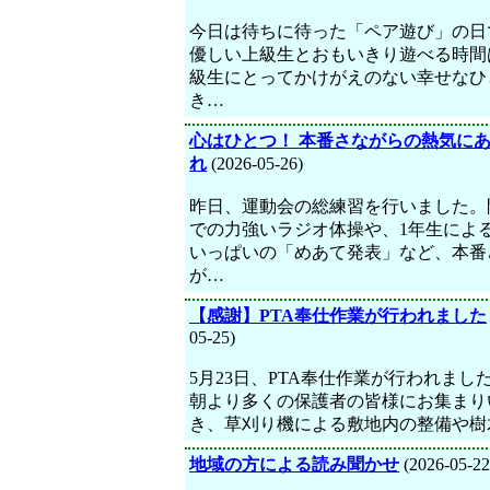
今日は待ちに待った「ペア遊び」の日
優しい上級生とおもいきり遊べる時間
級生にとってかけがえのない幸せなひ
き…
心はひとつ！ 本番さながらの熱気に
れ
(2026-05-26)
昨日、運動会の総練習を行いました。
での力強いラジオ体操や、1年生によ
いっぱいの「めあて発表」など、本番
が…
【感謝】PTA奉仕作業が行われました
05-25)
5月23日、PTA奉仕作業が行われまし
朝より多くの保護者の皆様にお集まり
き、草刈り機による敷地内の整備や樹
地域の方による読み聞かせ
(2026-05-22