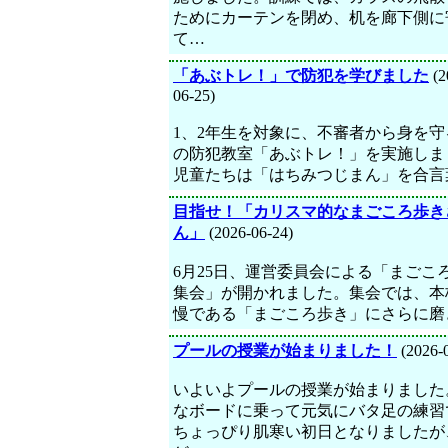
ためにカーテンを閉め、机を廊下側に
て…
「あぶトレ！」で防犯を学びました
(2
06-25)
1、2年生を対象に、不審者から身を守
の防犯教室「あぶトレ！」を実施しま
児童たちは「はちみつじまん」を合言
目指せ！「カリスマ的なまごころ歩き
ん」
(2026-06-24)
6月25日、運営委員会による「まごこ
集会」が開かれました。集会では、本
慢である「まごころ歩き」にさらに磨
プールの授業が始まりました！
(2026-
いよいよプールの授業が始まりました
なボードに乗って元気にバタ足の練習
ちょっぴり肌寒い初日となりましたが