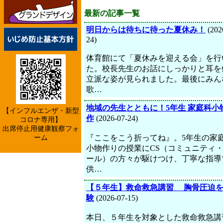
最新の記事一覧
明日からは待ちに待った夏休み！
(202
24)
体育館にて「夏休みを迎える会」を行
た。校長先生のお話にしっかりと耳を
立派な姿が見られました。最後にみん
歌…
地域の先生とともに！5年生 家庭科小
【インフルエンザ・新型
作
(2026-07-24)
コロナ専用】
出席停止用健康観察フォ
『ここをこう折ってね』。5年生の家
ーム
小物作りの授業にCS（コミュニティ
ール）の方々が駆けつけ、丁寧な指導
供…
【５年生】救命救急講習 胸骨圧迫
験
(2026-07-15)
本日、５年生を対象とした救命救急講