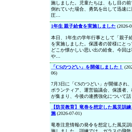
施しました。児童たちは、もし目の前
倒れていた場合、勇気を出して迅速に
圧…
1年生 親子給食を実施しました
(2026-0
本日、1年生の学年行事として「親子
を実施しました。保護者の皆様にとっ
どこか懐かしい思い出の給食。今回は
や…
「CSのつどい」を開催しました！
(202
06)
7月3日に「CSのつどい」が開催され
ボランティア、運営協議会、保護者、
が集まり、今後の連携強化について話
【防災教育】竜巻を想定した風災訓練
施
(2026-07-01)
竜巻注意情報の発令を想定した風災訓
施しました。訓練では、ガラスの飛散