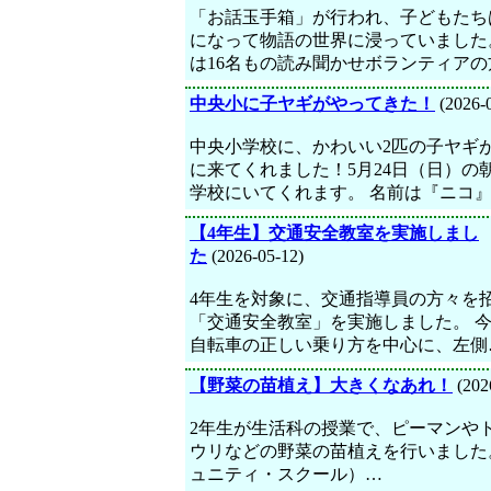
「お話玉手箱」が行われ、子どもたち
になって物語の世界に浸っていました
は16名もの読み聞かせボランティアの
中央小に子ヤギがやってきた！
(2026-
中央小学校に、かわいい2匹の子ヤギ
に来てくれました！5月24日（日）の
学校にいてくれます。 名前は『ニコ
【4年生】交通安全教室を実施しまし
た
(2026-05-12)
4年生を対象に、交通指導員の方々を
「交通安全教室」を実施しました。 
自転車の正しい乗り方を中心に、左側
【野菜の苗植え】大きくなあれ！
(202
2年生が生活科の授業で、ピーマンや
ウリなどの野菜の苗植えを行いました。
ュニティ・スクール）…