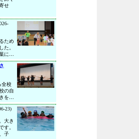
寄せ
026-
るため
した。
葉に…
さ
ろ全校
校の自
きを…
06-23)
。大き
です。
、子