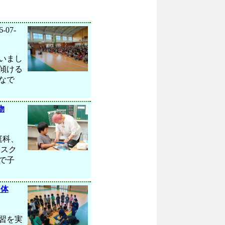
6-07-
いまし
傾ける
なで
物
庭科、
・スク
で子
を体
習を実