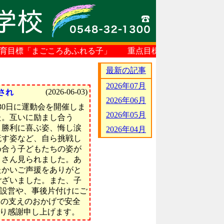
「まごころあふれる子」 重点目標「自ら挑戦し ともに高
最新の記事
2026年07月
(2026-06-03)
され
2026年06月
30日に運動会を開催しま
2026年05月
た。互いに励まし合う
、勝利に喜ぶ姿、悔し涙
2026年04月
流す姿など、自ら挑戦し
め合う子どもたちの姿が
くさん見られました。あ
たかいご声援をありがと
ございました。また、子
設営や、事後片付けにご
様の支えのおかげで安全
り感謝申し上げます。