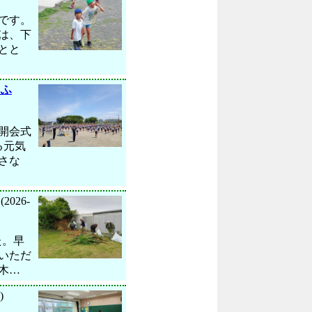
です。
は、下
とと
あふ
開会式
る元気
さな
(2026-
た。早
いただ
木…
)