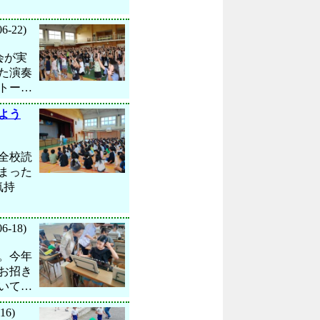
06-22)
会が実
た演奏
トー…
よう
全校読
まった
気持
06-18)
。今年
お招き
いて…
16)