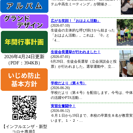
テム中高生ミーティング」が開催さ…
広がる笑顔！「おはよん活動」
(2026-07-10)
生徒会の主体的な呼び掛けから始まった
「おはよん活動」。これは、「0」と
「4…
生徒会長選挙が行われました！
2026年4月24日更新
(2026-07-01)
6月29日、生徒会長選挙（立会演説会と投
（PDF：394KB）
票）が行われました。選挙運動中、立…
学校だより（第４号）
(2026-06-26)
学校だより（第４号）を配信します。今号は、中体
の活躍やPTA活動…
実習生奮闘中！
(2026-06-12)
６月１日から19日まで、本校の卒業生８名が教育
います。１・２・…
【インフルエンザ・新型
コロナ専用】