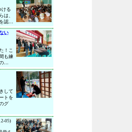
つける
らは、
を認…
ない
した！こ
間も練
の…
きして
ートを
のグ
12-05)