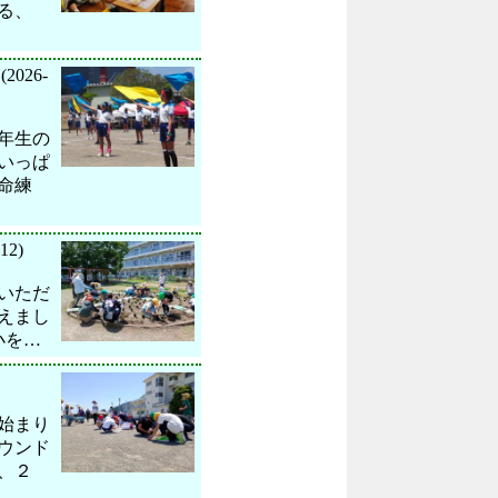
る、
(2026-
年生の
いっぱ
命練
12)
いただ
えまし
小を…
始まり
ウンド
、２