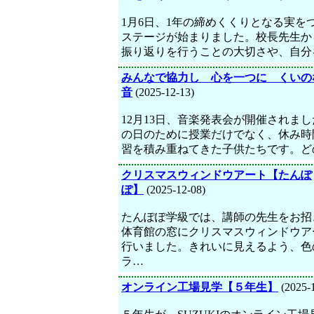
1月6日、1年の締めくくりとなる実を
ステージが始まりました。校長先生か
振り返りを行うことの大切さや、自分
みんなで協力し 心を一つに くいの
音
(2025-12-13)
12月13日、音楽発表会が開催されま
の日のために授業だけでなく、休み時
習を積み重ねてきた子供たちです。ど
クリスマスウィンドウアート【たんぽ
ぽ】
(2025-12-08)
たんぽぽ学級では、講師の先生をお招
体育館の窓にクリスマスウィンドウア
行いました。きれいに見えるよう、色
ラ…
オンライン工場見学【５年生】
(2025-