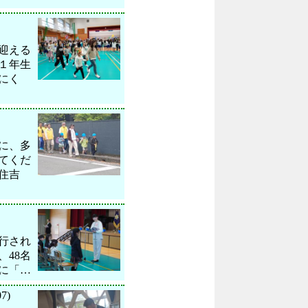
迎える
１年生
にく
に、多
てくだ
住吉
行され
48名
に「…
07)