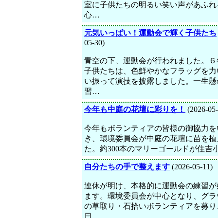
室に子供たちの明るい笑い声があふれ
心…
元気いっぱい！運動会で輝く子供たち
05-30)
青空の下、運動会が行われました。６
子供たちは、色鮮やかなフラッグを力
い振って演技を披露しました。一生懸
習…
今年も中庭の花壇に彩りを！
(2026-05-
今年もボランティアの皆様の御協力を
き、環境委員会が中庭の花壇に苗を植
た。約300本のマリーゴールドが住吉
自分たちの手で整えます
(2026-05-11)
連休が明け、本格的に運動会の練習が
ます。環境委員会が中心となり、グラ
の草取り・石拾いボランティアを募り
日…