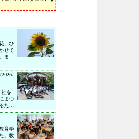
花」ひ
かせて
、ま
(2026-
神社を
にまつ
るた…
教育学
た。教