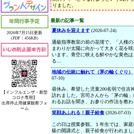
りました。
最新の記事一覧
夏休みを迎えます
(2026-07-24)
2026年7月15日更新
（PDF：456KB）
通級指導教室の前の花壇で、「人権の
まわりが太陽に向かって大きく花を咲
います。青空に映える鮮やかな黄色は
る…
地域の伝統に触れて（茅の輪くぐり）
07-10)
昼休み、希望した児童200名弱で住吉
【インフルエンザ・新型
訪れました。宮司さんから「茅の輪」
コロナ専用】
わるお話を聞き、お参りの作法を教わ
出席停止用健康観察フォ
ーム
笑顔あふれる！親子給食
(2026-07-03)
この日は授業参観。１年生では、家庭
級の開講式と、親子給食が行われまし