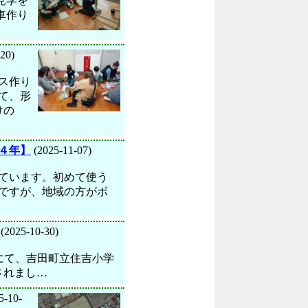
見学を
車作り
20)
ス作り
て、形
けの
４年】
(2025-11-07)
ています。初めて使う
ですが、地域の方がボ
(2025-10-30)
ャンネルにて、吉田町立住吉小学
されまし…
5-10-