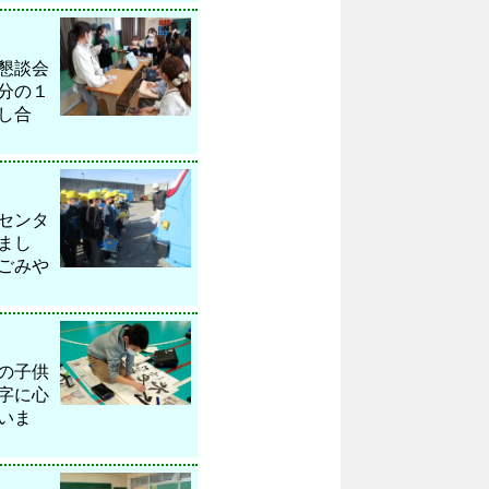
懇談会
分の１
し合
センタ
まし
ごみや
の子供
字に心
いま