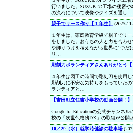
５年生が、SUZUKIのオンライン工場
行いました。SUZUKIの工場の秘密や
の流れについて映像やクイズを通し…
親子でリース作り【１年生】
(2025-11-
１年生は、家庭教育学級で親子でリー
をしました。おうちの人と力を合わせ
や飾りつけを考えながら世界に1つだ
リ…
彫刻刀ボランティアさんありがとう【
４年生は図工の時間で彫刻刀を使用し
彫刻刀に不安な気持ちをもっていたの
ランティアと…
【吉田町立住吉小学校の動画公開！】
Google for Educationの公式チ
校の「次世代校務DX」の取組が公開
10／29（水）就学時健診の駐車場
(202