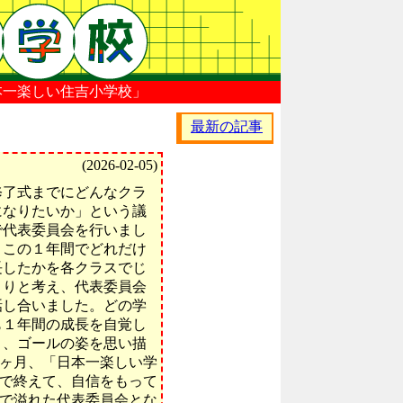
しい住吉小学校」
最新の記事
(2026-02-05)
修了式までにどんなクラ
になりたいか」という議
で代表委員会を行いまし
。この１年間でどれだけ
長したかを各クラスでじ
くりと考え、代表委員会
話し合いました。どの学
も１年間の成長を自覚し
り、ゴールの姿を思い描
ヶ月、「日本一楽しい学
で終えて、自信をもって
で溢れた代表委員会とな