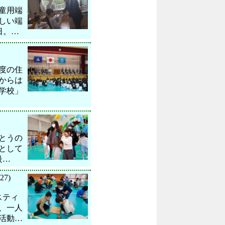
童用端
しい端
日。…
度の住
からは
学校」
がとうの
として
級…
27)
スティ
、一人
活動…