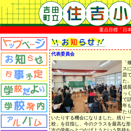
重点目標「日本一楽
代表委員会
「
ス
題
た
成
っ
で
年
た
いたりする機会になりました。残り一
校」を目指し、今のクラスを最高な形
次の学年へとつなげようという気持ち